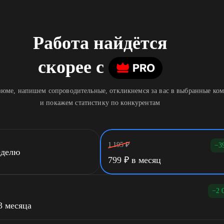
Работа найдётся
скорее
c
юме, напишем сопроводительные, откликнемся за вас в выбранные ко
и покажем статистику по конкурентам
1 195
₽
−3
еделю
799
₽
в месяц
−2 
3 месяца