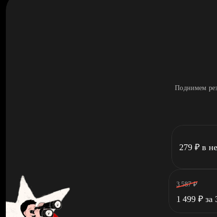
Поднимем рез
279
₽
в н
3 587
₽
1 499
₽
за 