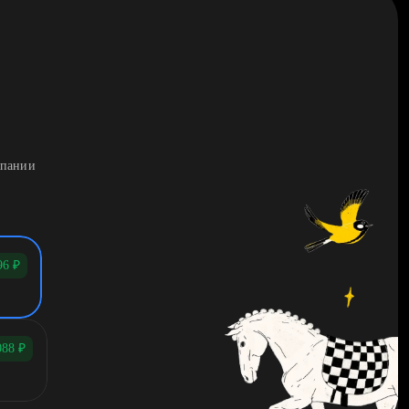
мпании
96
₽
088
₽