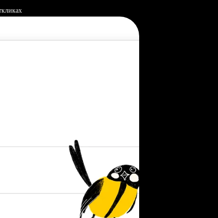
ткликах