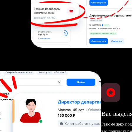
Вас выделя
Резюме ярко под
вас пригласят р