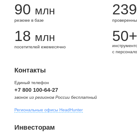
90
239
млн
резюме в базе
проверенны
18
50
млн
инструменто
посетителей ежемесячно
с персонал
Контакты
Единый телефон
+7 800 100-64-27
звонок из регионов России бесплатный
Региональные офисы HeadHunter
Москва
Инвесторам
внутригородская территория