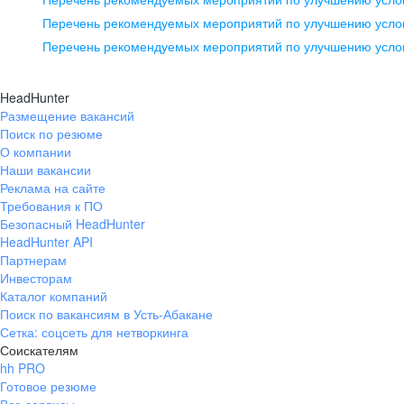
pr@ural.hh.ru
Перечень рекомендуемых мероприятий по улучшению услов
Перечень рекомендуемых мероприятий по улучшению усло
Новосибирск
ул. Большевистская, д. 35,
HeadHunter
помещение 21
Размещение вакансий
Поиск по резюме
+7 383 207-94-64
О компании
pr@nsk.hh.ru
Наши вакансии
Реклама на сайте
Требования к ПО
Безопасный HeadHunter
HeadHunter API
Партнерам
Инвесторам
Каталог компаний
Поиск по вакансиям в Усть-Абакане
Сетка: соцсеть для нетворкинга
Соискателям
hh PRO
Готовое резюме