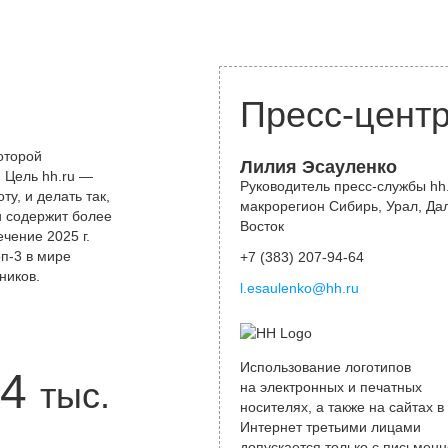
Пресс-цент
оторой
Лилия Эсауленко
 Цель hh.ru —
Руководитель пресс-службы hh.
у, и делать так,
макрорегион Сибирь, Урал, Да
и содержит более
Восток
чение 2025 г.
оп-3 в мире
+7 (383) 207-94-64
ников.
l.esaulenko@hh.ru
Использование логотипов
4
тыс.
на электронных и печатных
носителях, а также на сайтах в
Интернет третьими лицами
допускается только с письменн