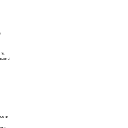
р
ru,
льний
 сети
ого