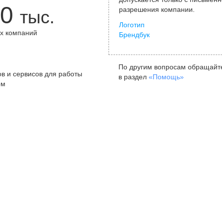
0
разрешения компании.
тыс.
Логотип
х компаний
Брендбук
+
По другим вопросам обращайт
в и сервисов для работы
в раздел
«Помощь»
ом
Санкт-Петербург
Я
ул. Жуковского, д. 19, особняк
ул