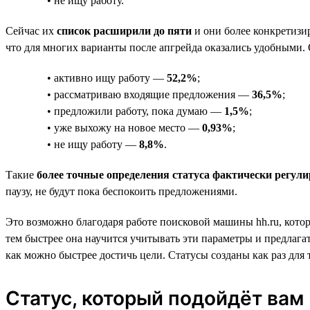
• не ищу работу.
Сейчас их
список расширили до пяти
и они более конкретизи
что для многих варианты после апгрейда оказались удобными. 
• активно ищу работу —
52,2%
;
• рассматриваю входящие предложения —
36,5%
;
• предложили работу, пока думаю —
1,5%
;
• уже выхожу на новое место —
0,93%
;
• не ищу работу —
8,8%
.
Такие
более точные определения статуса фактически регули
паузу, не будут пока беспокоить предложениями.
Это возможно благодаря работе поисковой машины hh.ru, котор
тем быстрее она научится учитывать эти параметры и предлагат
как можно быстрее достичь цели. Статусы созданы как раз для 
Статус, который подойдёт вам