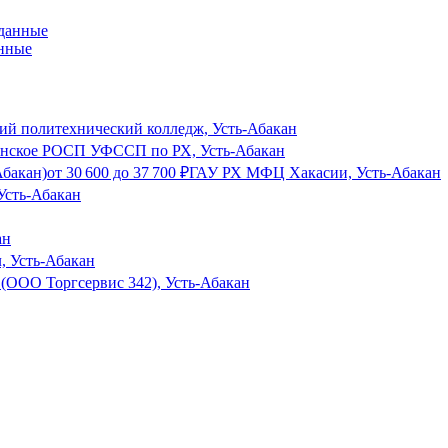
анные
й политехнический колледж, Усть-Абакан
анское РОСП УФССП по РХ, Усть-Абакан
Абакан)
от
30 600
до
37 700
₽
ГАУ РХ МФЦ Хакасии, Усть-Абакан
Усть-Абакан
ан
, Усть-Абакан
(ООО Торгсервис 342), Усть-Абакан