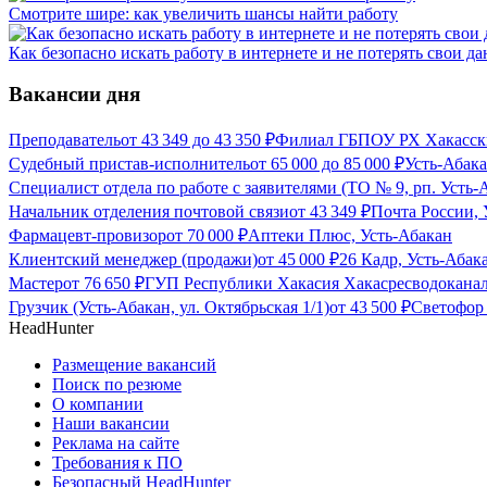
Смотрите шире: как увеличить шансы найти работу
Как безопасно искать работу в интернете и не потерять свои д
Вакансии дня
Преподаватель
от
43 349
до
43 350
₽
Филиал ГБПОУ РХ Хакасски
Судебный пристав-исполнитель
от
65 000
до
85 000
₽
Усть-Абак
Специалист отдела по работе с заявителями (ТО № 9, рп. Усть-
Начальник отделения почтовой связи
от
43 349
₽
Почта России, 
Фармацевт-провизор
от
70 000
₽
Аптеки Плюс, Усть-Абакан
Клиентский менеджер (продажи)
от
45 000
₽
26 Кадр, Усть-Абак
Мастер
от
76 650
₽
ГУП Республики Хакасия Хакасресводоканал
Грузчик (Усть-Абакан, ул. Октябрьская 1/1)
от
43 500
₽
Светофор 
HeadHunter
Размещение вакансий
Поиск по резюме
О компании
Наши вакансии
Реклама на сайте
Требования к ПО
Безопасный HeadHunter