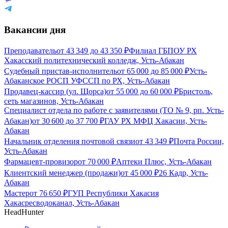
Вакансии дня
Преподаватель
от
43 349
до
43 350
₽
Филиал ГБПОУ РХ
Хакасский политехнический колледж, Усть-Абакан
Судебный пристав-исполнитель
от
65 000
до
85 000
₽
Усть-
Абаканское РОСП УФССП по РХ, Усть-Абакан
Продавец-кассир (ул. Щорса)
от
55 000
до
60 000
₽
Бристоль,
сеть магазинов, Усть-Абакан
Специалист отдела по работе с заявителями (ТО № 9, рп. Усть-
Абакан)
от
30 600
до
37 700
₽
ГАУ РХ МФЦ Хакасии, Усть-
Абакан
Начальник отделения почтовой связи
от
43 349
₽
Почта России,
Усть-Абакан
Фармацевт-провизор
от
70 000
₽
Аптеки Плюс, Усть-Абакан
Клиентский менеджер (продажи)
от
45 000
₽
26 Кадр, Усть-
Абакан
Мастер
от
76 650
₽
ГУП Республики Хакасия
Хакасресводоканал, Усть-Абакан
HeadHunter