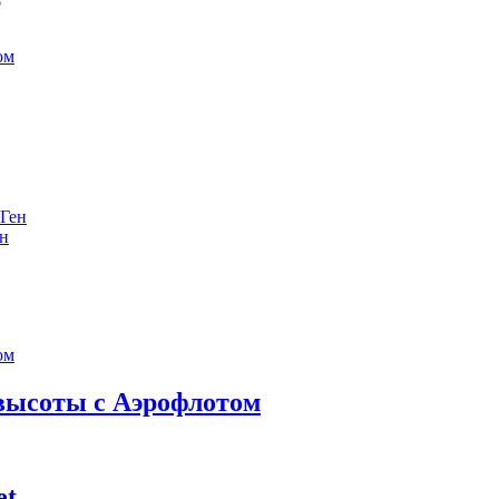
е
ен
 высоты с Аэрофлотом
et