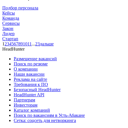
Подбор персонала
Кейсы
Команда
Сервисы
Закон
Лидер
Стартап
1
2
3
4
5
6
7
8
9
10
11
...
23
дальше
HeadHunter
Размещение вакансий
Поиск по резюме
О компании
Наши вакансии
Реклама на сайте
Требования к ПО
Безопасный HeadHunter
HeadHunter API
Партнерам
Инвесторам
Каталог компаний
Поиск по вакансиям в Усть-Абакане
Сетка: соцсеть для нетворкинга