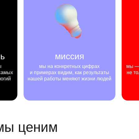
ть
миссия
ы
мы на конкретных цифрах
мы — 
самых
и примерах видим, как результаты
не то
логий
нашей работы меняют жизни людей
 мы ценим