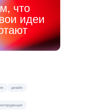
м, что
твои идеи
отают
ие
дизайн
риспруденция