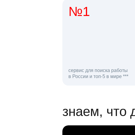
№1
1 мл
сервис для поиска работы
в России и топ-5 в мире ***
откликов на вак
знаем, что 