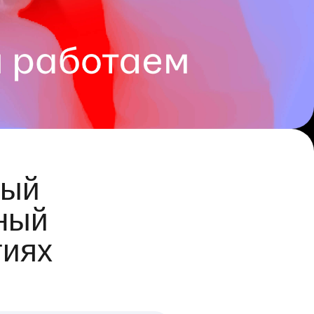
ый
ный
гиях