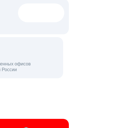
1522 тыс
вакансий
18 млн
енных офисов
й России
пользователей в день