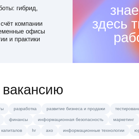
знае
оты: гибрид,
здесь 
 счёт компании
ременные офисы
раб
ии и практики
 вакансию
ты
разработка
развитие бизнеса и продажи
тестирован
финансы
информационная безопасность
маркетинг
 капиталов
hr
axo
информационные технологии
ю