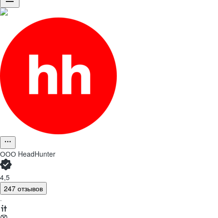
ООО
HeadHunter
4,5
247 отзывов
·