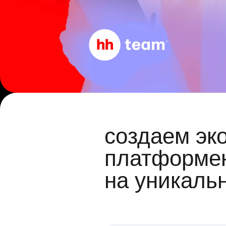
создаем эк
платформен
на уникаль