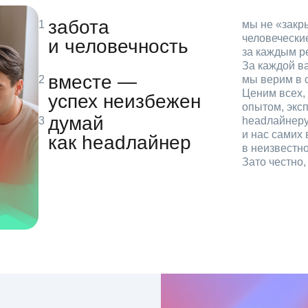
забота
мы не «зак
человечески
и человечность
за каждым р
За каждой в
вместе —
мы верим в с
Ценим всех, 
успех неизбежен
опытом, эксп
думай
headлайнеру
и нас самих 
как headлайнер
в неизвестн
Зато честно