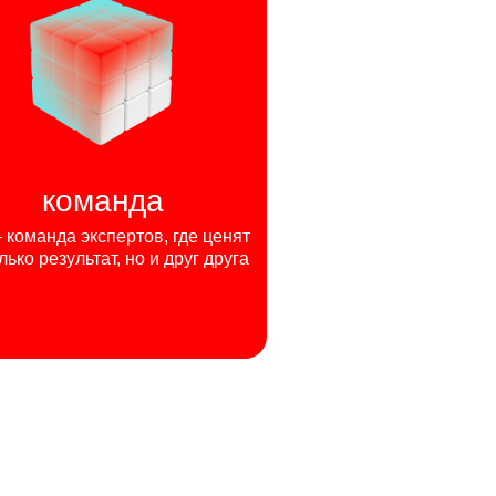
команда
команда экспертов, где ценят
лько результат, но и друг друга