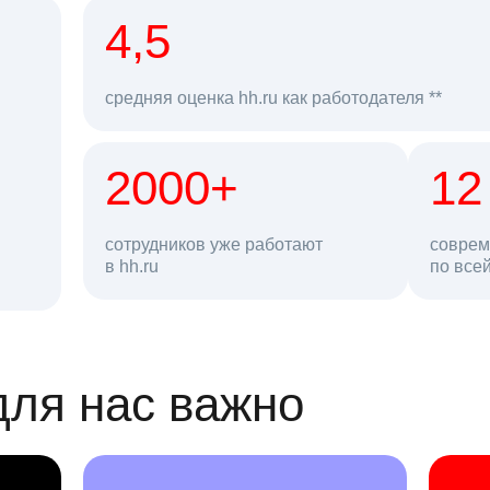
рд
4,5
средняя оценка hh.ru как работодателя **
2000+
68 млн
12
сотрудников уже работают
соврем
в hh.ru
резюме в базе
по все
ансии
для нас важно