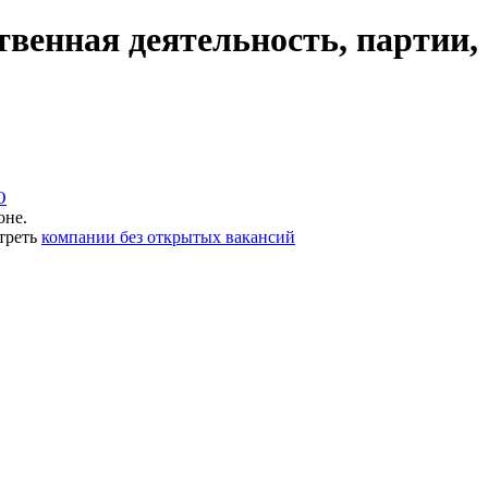
венная деятельность, партии,
О
оне.
треть
компании без открытых вакансий