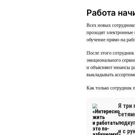
Работа нач
Всех новых сотруднико
проходят электронные 
обучение прямо на раб
После этого сотрудник
эмоционального серви
и объясняют нюансы ра
выкладывать ассортиме
Как только сотрудник 
Я три
сетями
подку
и с р