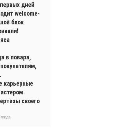
 первых дней
ходит welcome-
шой блок
вивали!
мяса
а в повара,
 покупателям,
.
ые карьерные
мастером
пертизы своего
олгода