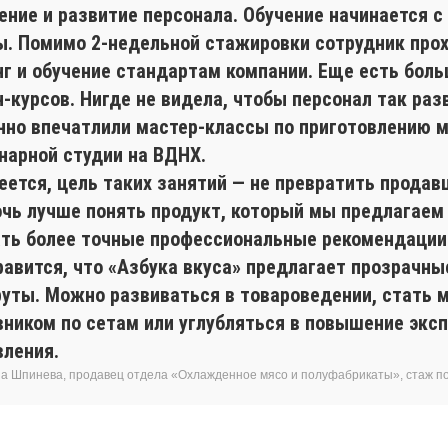
ение и развитие персонала. Обучение начинается с
ы. Помимо 2-недельной стажировки сотрудник про
нг и обучение стандартам компании. Еще есть боль
-курсов. Нигде не видела, чтобы персонал так раз
нно впечатлили мастер-классы по приготовлению 
инарной студии на ВДНХ.
ется, цель таких занятий — не превратить продавц
очь лучше понять продукт, который мы предлагаем
ать более точные профессиональные рекомендации
равится, что «Азбука вкуса» предлагает прозрачн
уты. Можно развиваться в товароведении, стать 
вником по сетам или углубляться в повышение экс
вления.
а Шпинева, продавец отдела «Охлажденное мясо и полуфабрикаты», стаж п