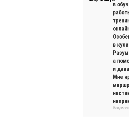
в обуч
работ
трени
онлайн
Особе
в кул
Разуме
а пом
и дав
Мне н
маршр
наста
напра
Владилен