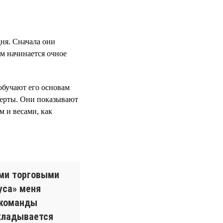
ня. Сначала они
ем начинается очное
обучают его основам
перты. Они показывают
м и весами, как
ыми торговыми
уса» меня
 команды
вкладывается