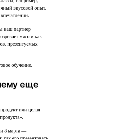
классы, например,
ичный вкусовой опыт,
 впечатлений.
ды наш партнер
озревает мясо и как
ков, презентуемых
товое обучение.
 чему еще
 продукт или целая
продукта».
 и 8 марта —
 как его презентовать