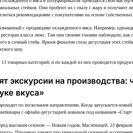
а охлажденного мяса и полуфабрикатов проводятся свои мастер-
иальных стейков. Они пробуют их с пылу с жару и получают л
елиться рекомендациями с покупателями на основе собственных
 связанный с продавцами охлажденного мяса. Например, однаж
ресторан класса люкс. Там они своими глазами наблюдали, как с
его в сочный стейк. Ярким финалом стала дегустация этих стей
еского шоу.
» 13 товарных категорий, и по каждой из них проводится продук
ят экскурсии на производства:
буке вкуса»
роходит по нескольким направлениям. Когда запускается новый
вебинары с офлайн-дегустацией новинок под названием «Старт 
еред высоким сезоном — Новым годом, Масленицей, 23 февраля
дукта». Продавцы узнают про уникальный сезонный ассортимент,