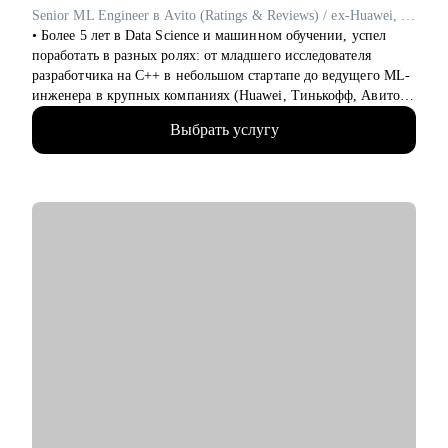
только входят в профессию.
Senior ML Engineer в Avito (Ratings & Reviews) / ex-Huawei, T-Банк
• Аналитикам проектных команд.
• Более 5 лет в Data Science и машинном обучении, успел
• Специалистам с опытом, которые хотят перейти на новый
поработать в разных ролях: от младшего исследователя
уровень или поменять направление.
разработчика на C++ в небольшом стартапе до ведущего ML-
• Руководителям проектных офисов, которым нужно
инженера в крупных компаниях (Huawei, Тинькофф, Авито).
структурировать процессы и масштабировать команду.
• Работал с компьютерным зрением, рекомендательными
Выбрать услугу
системами, классическим ML, NLP и LLM. Участвовал во
Мы вместе сможем индивидуально разобрать практически
внедрении сложных ML-решений в продакшн, публикации и
любую проблему, возникающую у тебя на проектах. А если ты
написание статей в международных журналах.
новичок и только определяешься с выбором, я проведу для
• Наставник в центральном университете, преподаватель на
тебя обзор на самые востребованные профессии в сфере ИТ,
курсах ВК и Тинькофф Образования. Лектор и куратор на
расскажу про лайфхаки и особенности работы.
образовательных сменах в Сириус Университете.
• Провел 100+ собеседований по Python/ML/DL/System
Design/Behavioral/fit с командой - знаю, как оценить
кандидата и что важно для нанимающей стороны в крупные
компании.
• Отсмотрел 100+ резюме для найма.
• Топ-2% Leetcode, рейтинг Codeforces 2000, Kaggle Master,
двухкратный победитель Цифрового Прорыва, Золотой
медалист Я-Профессионал.
С чем помогу: