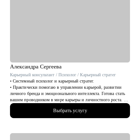
Александра
Сергеева
Карьерный консультант / Психолог / Карьерный стратег
• Системный психолог и карьерный стратег.
• Практически помогаю в управлении карьерой, развитии
личного бренда и эмоционального интеллекта. Готова стать
вашим проводником в мире карьеры и личностного роста.
• 14+ в HR бизнес-партнёрстве крупных IT компаний,
Выбрать услугу
фармкомпаний, авто и др.
• 18+ опыта в консультировании по профессиональной
ориентации, карьерному стратегированию
• 4200+ собеседований на разные позиции
• 3100+ индивидуальных консультаций