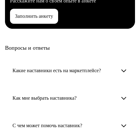
Расскажите нам о своем опыте в анкете
Заполнить анкету
Вопросы и ответы
Какие наставники есть на маркетплейсе?
Карьерные наставники — это HR-
специалисты, карьерные консультанты,
Как мне выбрать наставника?
психологи, резюмерайтеры и менторы.
Умный поиск поможет в три клика выбрать
Менторы работают в ИТ, дизайне, других
наставника для достижения вашей цели.
С чем может помочь наставник?
узкоспециализированных сферах. Они
помогут прокачать навыки, построить