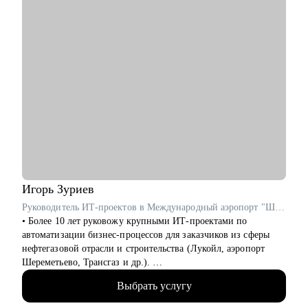
Игорь
Зуриев
Руководитель ИТ-проектов в Международный аэропорт "Шереметьево" / ex-Лукойл
• Более 10 лет руковожу крупными ИТ-проектами по
автоматизации бизнес-процессов для заказчиков из сферы
нефтегазовой отрасли и строительства (Лукойл, аэропорт
Шереметьево, Трансгаз и др.).
• Принимал участие в реализации крупных ИТ-проектов по
Выбрать услугу
разработке цифровых продуктов.
• Руковожу проектами по автоматизации бизнеса и внедрения