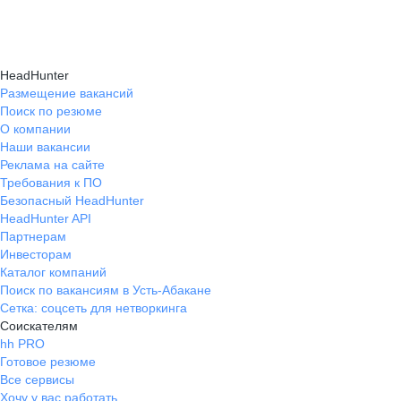
Консультация при смене профессии помогает
нужные работодателям.
текущем месте работы и о том, кому он будет
выявить подходящую сферу деятельности,
полезен, с какими запросами работает.
определить необходимые навыки, подготовить
Вы точно найдёте того, кто вам нужен!
HeadHunter
стратегию обучения и трудоустройства для
Размещение вакансий
Поиск по резюме
уверенного перехода.
О компании
Наши вакансии
Реклама на сайте
Требования к ПО
Безопасный HeadHunter
HeadHunter API
Партнерам
Инвесторам
Каталог компаний
Поиск по вакансиям в Усть-Абакане
Сетка: соцсеть для нетворкинга
Соискателям
hh PRO
Готовое резюме
Все сервисы
Хочу у вас работать