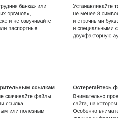
трудник банка» или
Устанавливайте т
ых органов»,
не менее 8 симво
ске и не озвучивайте
и строчными букв
или паспортные
и специальными с
двухфакторную а
озрительным ссылкам
Остерегайтесь 
не скачивайте файлы
Внимательно пров
ли ссылка
сайта, на которо
ным или полезным
Особенно внимате