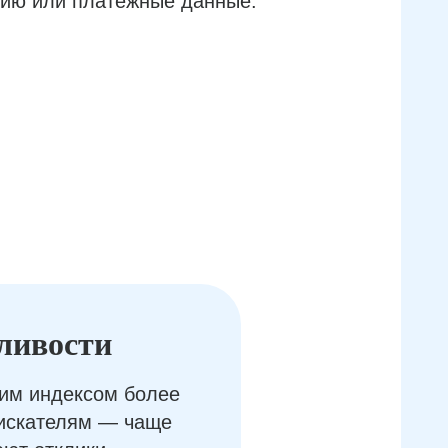
ию или платёжные данные.
ливости
им индексом более
оискателям — чаще