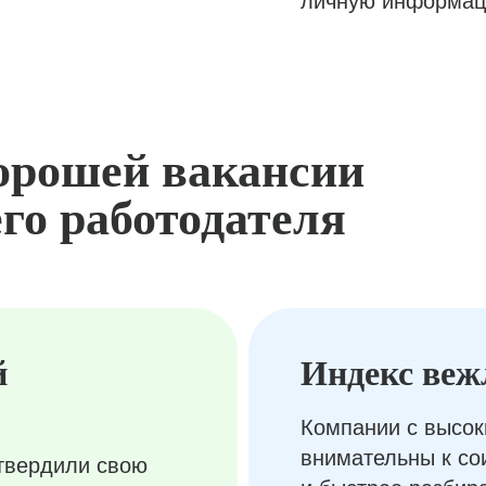
личную информац
орошей вакансии
го работодателя
й
Индекс веж
Компании с высок
внимательны к с
твердили свою