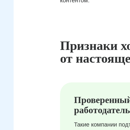
контентом.
Признаки х
от настояще
Проверенны
работодатель
Такие компании под