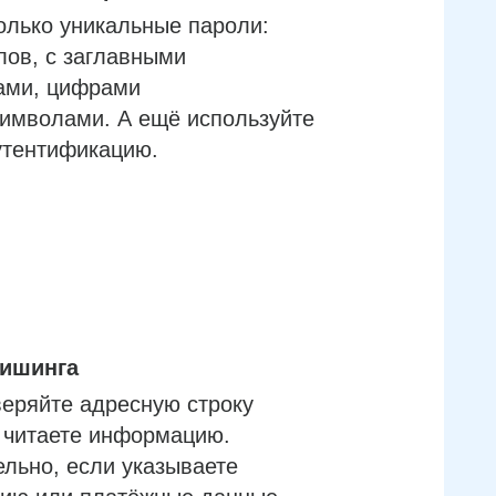
олько уникальные пароли:
лов, с заглавными
ами, цифрами
имволами. А ещё используйте
утентификацию.
фишинга
еряйте адресную строку
м читаете информацию.
льно, если указываете