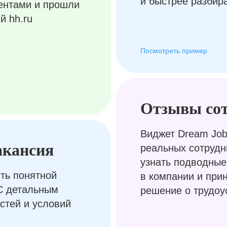
и быстрее разбир
ентами и прошли
й hh.ru
Посмотреть пример
Отзывы со
Виджет Dream Job
акансия
реальных сотрудн
узнать подводные
ть понятной
в компании и при
С детальным
решение о трудоу
стей и условий