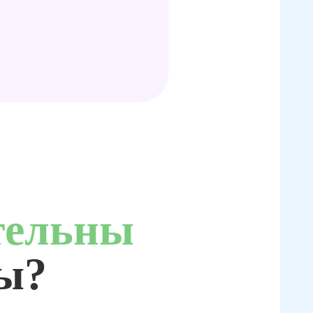
тельны
ты?