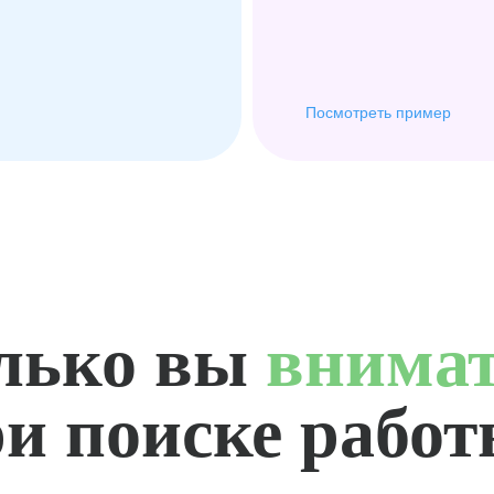
Посмотреть пример
лько вы
внима
и поиске рабо