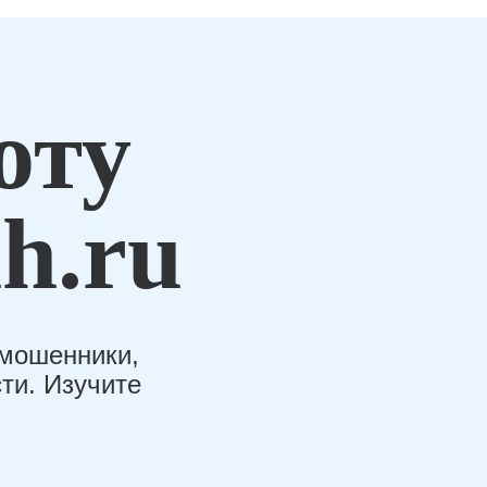
оту
h.ru
-мошенники,
ти. Изучите