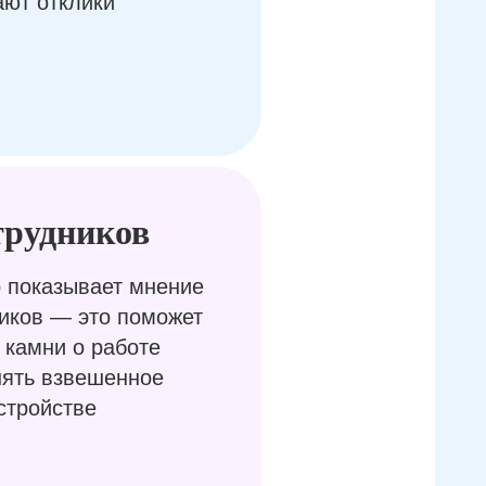
ают отклики
трудников
 показывает мнение
иков — это поможет
 камни о работе
нять взвешенное
стройстве